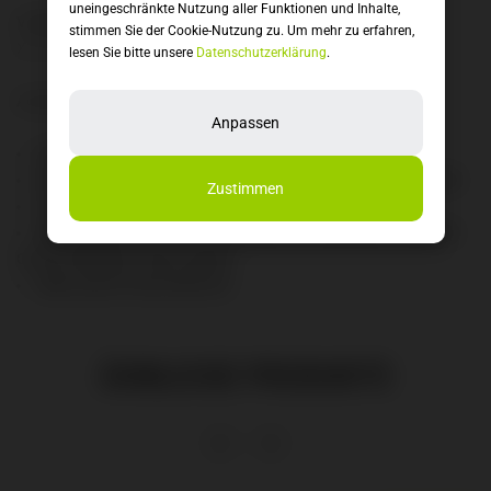
uneingeschränkte Nutzung aller Funktionen und Inhalte,
V
erfügbare Rahmengröße in „
grey´n´black“:
L“, L“, L“, XL“, XL“,
stimmen Sie der Cookie-Nutzung zu. Um mehr zu erfahren,
XL“, XL“,XXL“, XXL“
lesen Sie bitte unsere
Datenschutzerklärung
.
Ausstattung:
Anpassen
Schaltwerk: Shimano Deore RD-M4120-SGS, 10-Speed
Bremsanlage: Shimano BR-MT200, Hydr. Disc Brake (180/180)
Zustimmen
Federgabel: SR Suntour NVX30 Coil, 100mm
Motor: Bosch Drive Unit Performance CX Generation 4 (85Nm)
Cruise (250Watt), Smart System
Akku: Bosch PowerTube 625
ÄHNLICHE PRODUKTE