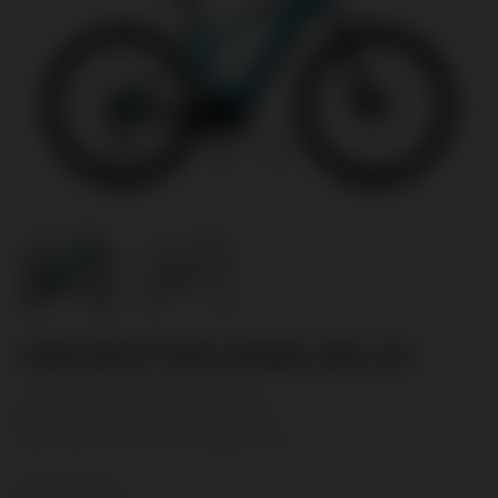
Previous
Next
CUBE REACTION HYBRID ONE 625
Sie sind an diesem Bike interessiert?
Bitte treten Sie mit uns in Kontakt unter:
Radsport Krug