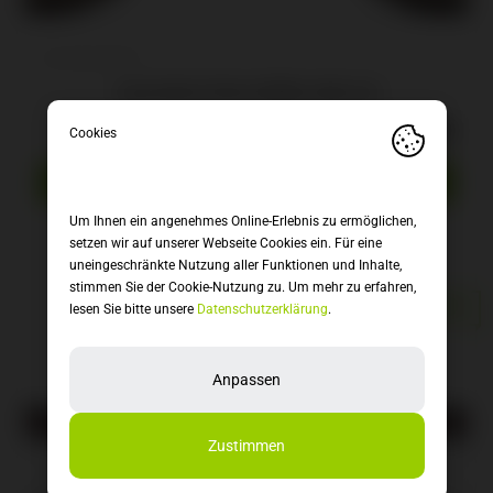
RAHMENGRÖSSE
Cube REACTION HYBRID ONE 625
Ursprünglicher
Aktu
€
2,200.00
€
2,849.00
Preis
Prei
war:
ist:
MEHR …
€2,849.00
€2,2
Um Ihnen ein angenehmes Online-Erlebnis zu ermöglichen,
setzen wir auf unserer Webseite Cookies ein. Für eine
uneingeschränkte Nutzung aller Funktionen und Inhalte,
stimmen Sie der Cookie-Nutzung zu. Um mehr zu erfahren,
ANGEBOT!
lesen Sie bitte unsere
Datenschutzerklärung
.
Anpassen
Zustimmen