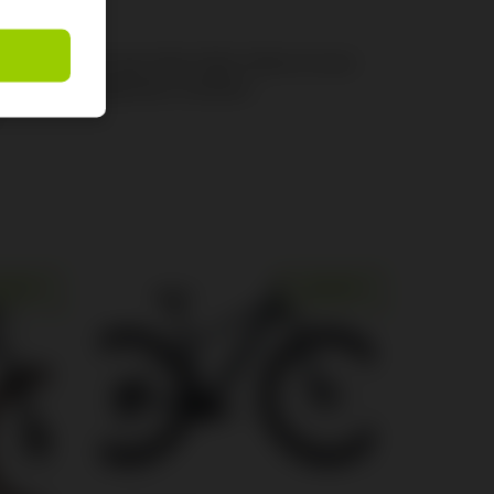
ment, 15x110mm axle, 44mm offset 160mm of travel
on lever w/ LSR adjustment 210x55mm
GEBOT!
ANGEBOT!