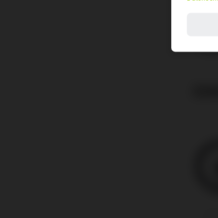
Schal
Brems
Feder
Dämpf
Laufr
ÄHN
RAHM