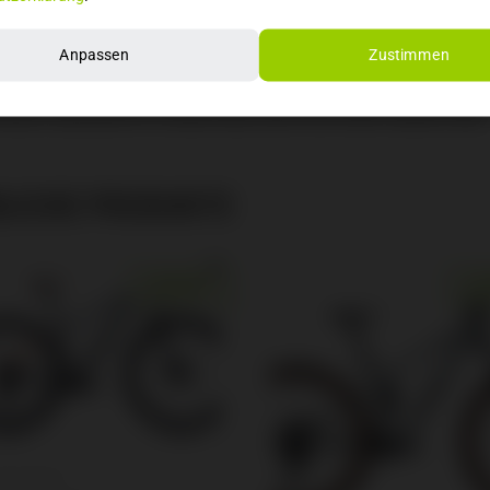
twerk: SRAM NX Eagle, 12-speed
anlage: SRAM Code R, 4-piston caliper, hydraulic disc, 200mm
Anpassen
Zustimmen
gabel: FOX FLOAT 36 Rhythm, GRIP damper, two position Sweep adjust
er: FOX FLOAT X Performance, Rx Trail Tune, EVOL Air sleeve, 2-positi
adsatz: Specialized 29, hookless alloy, 30mm inner width, tubeless ready
LICHE PRODUKTE
ANGEBOT!
AN
ENGRÖSSE