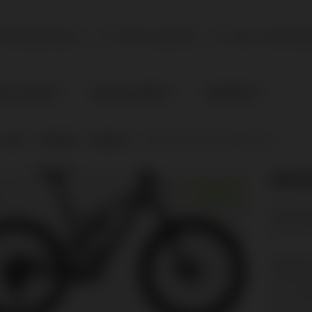
P Markenware
100% Qualität
vom Fachhänd
NACH ZUSTAND
BIKE NACH GRÖSSE
KINDERBIKES
SHOP
|
STANDORT
|
MIEMING
|
SPECIALIZED SJ EVO COMP ALLOY
SPEC
ANGEBOT!
Sie sind 
Bitte tret
Radsport
Obermiem
6414 Mie