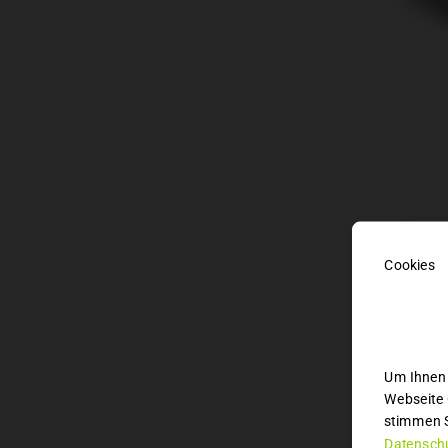
BES
Beschre
Verfügb
Um Ihnen 
Webseite 
Ausstat
stimmen S
Datenschu