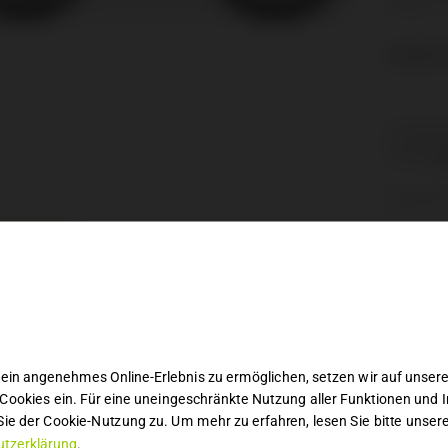
Telefon: 
€
3,500.0
Kategorie
Marke:
Sp
Share this
CHREIBUNG
ibung
are Rahmengrößen in „
Satin Smoke / Black
„: S3“
ein angenehmes Online-Erlebnis zu ermöglichen, setzen wir auf unsere
Cookies ein. Für eine uneingeschränkte Nutzung aller Funktionen und I
tung:
ie der Cookie-Nutzung zu. Um mehr zu erfahren, lesen Sie bitte unser
tzerklärung
.