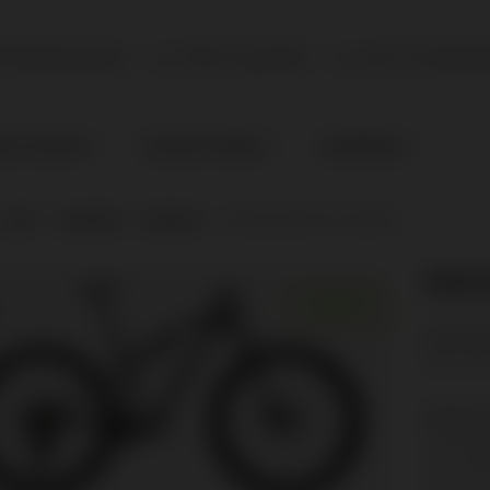
P Markenware
100% Qualität
vom Fachhänd
NACH ZUSTAND
BIKE NACH GRÖSSE
KINDERBIKES
SHOP
|
STANDORT
|
MIEMING
|
SPECIALIZED EPIC 8 EXPERT
SPEC
ANGEBOT!
Sie sind 
Bitte tret
Radsport
Obermiem
6414 Mie