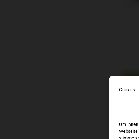
BES
Beschre
Verfügb
Um Ihnen 
Ausstat
Webseite 
stimmen S