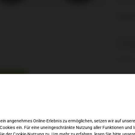
Telefon: 
€
7,500.0
Kategorie
Marke:
Sp
Share this
CHREIBUNG
ibung
are Rahmengrößen in „
Gloss Carbon/black Pearl White
„: L“
ein angenehmes Online-Erlebnis zu ermöglichen, setzen wir auf unsere
tung:
Cookies ein. Für eine uneingeschränkte Nutzung aller Funktionen und I
ie der Cookie-Nutzung zu. Um mehr zu erfahren, lesen Sie bitte unser