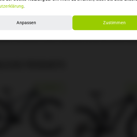
twerk: SRAM GX Eagle AXS Transmission
tzerklärung
.
anlage: SRAM Level Bronze Stealth, 4-piston caliper, hydraulic disc, 18
gabel: RockShox SID Select+, Ride Dynamics developed 3 position, Twis
Anpassen
Zustimmen
ravel
er: RockShox SIDLuxe Select+, Ride Dynamics developed 3 position, Twi
adsatz: Roval Control, Carbon offset design, 29mm internal width, 4mm 
LICHE PRODUKTE
ANGEBOT!
AN