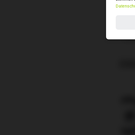
Schal
Datenschu
Brems
Feder
120mm T
Dämpf
Laufr
ÄHN