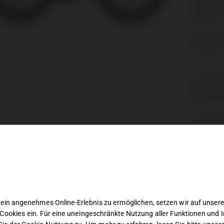
6414 Mie
Telefon: 
€
3,349.0
Kategorie
Rahmeng
Share this
CHREIBUNG
ibung
are Rahmengröße in „black`n`metal
„: 50cm“
ein angenehmes Online-Erlebnis zu ermöglichen, setzen wir auf unsere
Cookies ein. Für eine uneingeschränkte Nutzung aller Funktionen und I
tung: