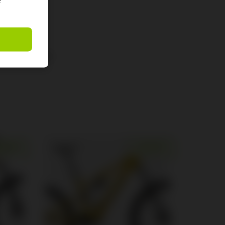
e
t), Smart System
GEBOT!
ANGEBOT!