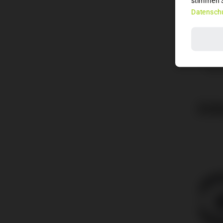
stimmen S
Datenschu
Scha
Brems
Feder
Motor
Akku
ÄHN