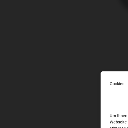
BES
Beschre
V
erfügb
Um Ihnen 
Webseite 
Ausstat