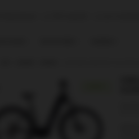
P Markenware
100% Qualität
vom Fachhänd
NACH ZUSTAND
BIKE NACH GRÖSSE
KINDERBIKES
SHOP
|
STANDORT
|
MIEMING
|
CUBE NURIDE HYBRID PRO 750 ALLROAD E
CUBE
ANGEBOT!
ALLR
Sie sind 
Bitte tret
Radsport
Obermiem