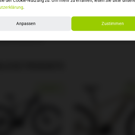
ie der Cookie-Nutzung zu. Um mehr zu erfahren, lesen Sie bitte unser
tzerklärung
.
ltwerk: Shimano Deore RD-M5120-SGS, 10-Speed
anlage: Shimano BR-MT200, Hydr. Disc Brake (180)
Anpassen
Zustimmen
gabel: SR Suntour NVX30 Coil, 100mm
: Bosch Drive Unit Performance CX Generation 4 (85Nm) Cruise (250Wat
: Bosch PowerTube 750
LICHE PRODUKTE
ANGEBOT!
AN