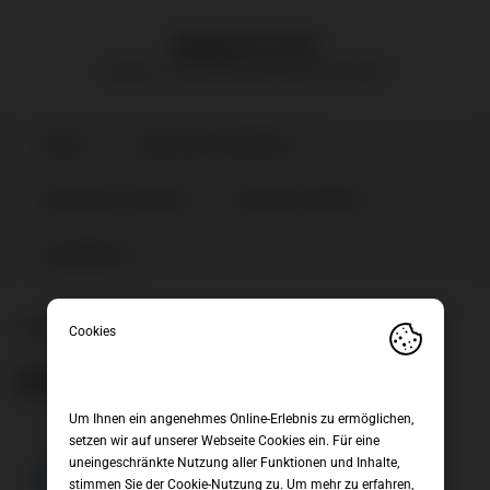
bikeboerse.tirol
Aktions- und Gebrauchtbikes vom Profi!
Skip
HOME
BIKES NACH KATEGORIE
to
content
BIKES NACH ZUSTAND
BIKE NACH GRÖSSE
KINDERBIKES
HOME
|
ROTWILD
ROTWILD
Um Ihnen ein angenehmes Online-Erlebnis zu ermöglichen,
setzen wir auf unserer Webseite Cookies ein. Für eine
uneingeschränkte Nutzung aller Funktionen und Inhalte,
Es wurden keine Produkte gefunden, die deiner Auswahl
stimmen Sie der Cookie-Nutzung zu. Um mehr zu erfahren,